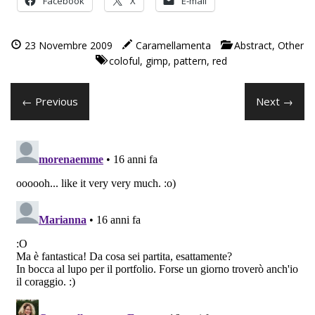
Facebook
X
E-mail
23 Novembre 2009
Caramellamenta
Abstract
,
Other
coloful
,
gimp
,
pattern
,
red
← Previous
Next →