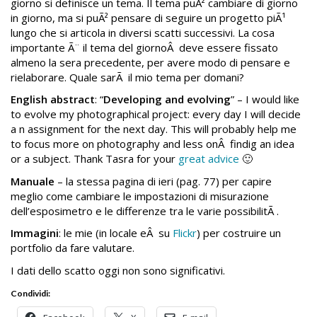
giorno si definisce un tema. Il tema puÃ² cambiare di giorno
in giorno, ma si puÃ² pensare di seguire un progetto piÃ¹
lungo che si articola in diversi scatti successivi. La cosa
importante Ã¨ il tema del giornoÂ deve essere fissato
almeno la sera precedente, per avere modo di pensare e
rielaborare. Quale sarÃ il mio tema per domani?
English abstract
: “
Developing and evolving
” – I would like
to evolve my photographical project: every day I will decide
a n assignment for the next day. This will probably help me
to focus more on photography and less onÂ findig an idea
or a subject. Thank Tasra for your
great advice
🙂
Manuale
– la stessa pagina di ieri (pag. 77) per capire
meglio come cambiare le impostazioni di misurazione
dell’esposimetro e le differenze tra le varie possibilitÃ .
Immagini
: le mie (in locale eÂ su
Flickr
) per costruire un
portfolio da fare valutare.
I dati dello scatto oggi non sono significativi.
Condividi: