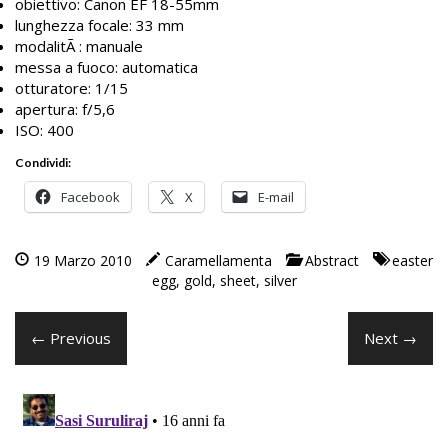
obiettivo: Canon EF 18-55mm
lunghezza focale: 33 mm
modalitÃ : manuale
messa a fuoco: automatica
otturatore: 1/15
apertura: f/5,6
ISO: 400
Condividi:
Facebook
X
E-mail
19 Marzo 2010
Caramellamenta
Abstract
easter
egg
,
gold
,
sheet
,
silver
← Previous
Next →