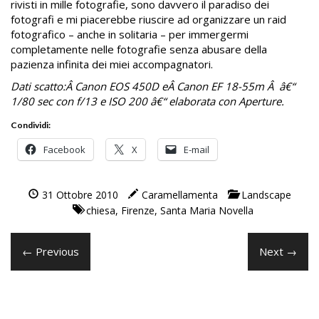
rivisti in mille fotografie, sono davvero il paradiso dei
fotografi e mi piacerebbe riuscire ad organizzare un raid
fotografico – anche in solitaria – per immergermi
completamente nelle fotografie senza abusare della
pazienza infinita dei miei accompagnatori.
Dati scatto:Â Canon EOS 450D eÂ Canon EF 18-55m Â â€“
1/80 sec con f/13 e ISO 200 â€“ elaborata con Aperture.
Condividi:
Facebook
X
E-mail
31 Ottobre 2010
Caramellamenta
Landscape
chiesa
,
Firenze
,
Santa Maria Novella
← Previous
Next →