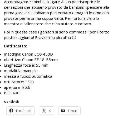
Accompagnare i bimbi alle gare Ã¨ un po’ riscoprire le
sensazioni che abbiamo provato da bambini: ripensare alla
prima gara a cui abbiamo partecipato e magari le emozioni
provate per la prima coppa vinta. Per fortuna c’era la
maestra o l’allenatore che ci ha aiutato e incitato.
Poi in questo caso i genitori si sono commossi, per il terzo
posto raggiunto! Bravissima piccolina 🙂
Dati scatto:
macchina: Canon EOS 450D
obiettivo: Canon EF 18-55mm
lunghezza focale: 55 mm
modalitÃ : manuale
messa a fuoco: automatica
otturatore: 1/20
apertura: f/5,6
ISO: 400
Condividi:
Facebook
X
E-mail