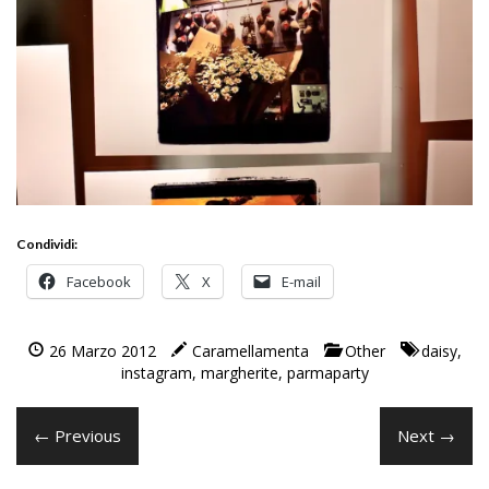
Condividi:
Facebook
X
E-mail
26 Marzo 2012
Caramellamenta
Other
daisy
,
instagram
,
margherite
,
parmaparty
← Previous
Next →