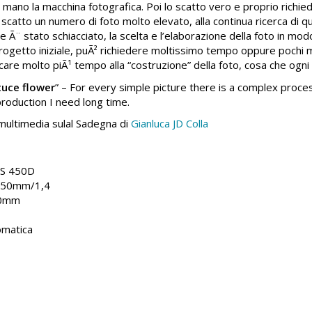
 mano la macchina fotografica. Poi lo scatto vero e proprio richi
scatto un numero di foto molto elevato, alla continua ricerca di q
e Ã¨ stato schiacciato, la scelta e l’elaborazione della foto in mod
rogetto iniziale, puÃ² richiedere moltissimo tempo oppure pochi m
are molto piÃ¹ tempo alla “costruzione” della foto, cosa che ogni 
tuce flower
” – For every simple picture there is a complex proc
production I need long time.
il multimedia sulal Sadegna di
Gianluca JD Colla
OS 450D
F 50mm/1,4
50mm
omatica