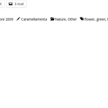
X
E-mail
bre 2009
Caramellamenta
Nature
,
Other
flower
,
green
,