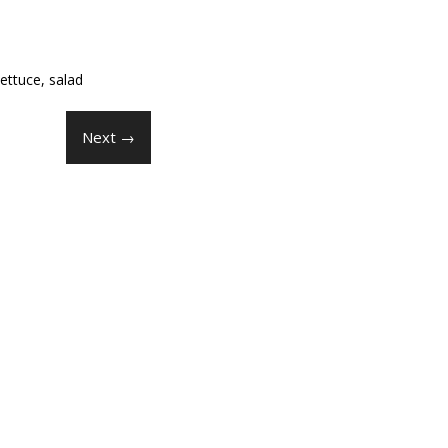
lettuce
,
salad
Next →