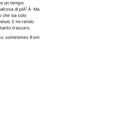
ede un tempo
ualcosa di piÃ¹.Â Ma
o che sia solo
inuti. E mi rendo
tanto trascuro.
ess: sometimes from