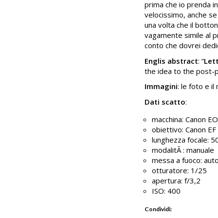
prima che io prenda in
velocissimo, anche se 
una volta che il botton
vagamente simile al p
conto che dovrei dedic
Englis abstract
: “
Let
the idea to the post-
Immagini
: le foto e 
Dati scatto
:
macchina: Canon E
obiettivo: Canon E
lunghezza focale: 
modalitÃ : manuale
messa a fuoco: aut
otturatore: 1/25
apertura: f/3,2
ISO: 400
Condividi: