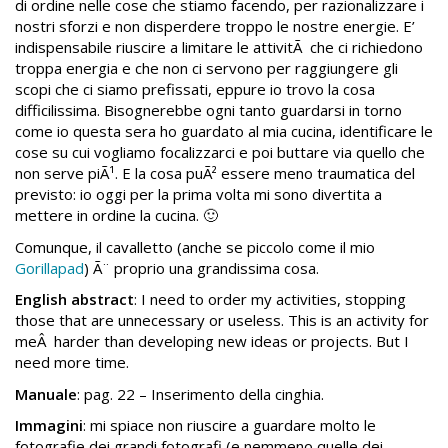
di ordine nelle cose che stiamo facendo, per razionalizzare i
nostri sforzi e non disperdere troppo le nostre energie. E’
indispensabile riuscire a limitare le attivitÃ che ci richiedono
troppa energia e che non ci servono per raggiungere gli
scopi che ci siamo prefissati, eppure io trovo la cosa
difficilissima. Bisognerebbe ogni tanto guardarsi in torno
come io questa sera ho guardato al mia cucina, identificare le
cose su cui vogliamo focalizzarci e poi buttare via quello che
non serve piÃ¹. E la cosa puÃ² essere meno traumatica del
previsto: io oggi per la prima volta mi sono divertita a
mettere in ordine la cucina. 🙂
Comunque, il cavalletto (anche se piccolo come il mio
Gorillapad
) Ã¨ proprio una grandissima cosa.
English abstract
: I need to order my activities, stopping
those that are unnecessary or useless. This is an activity for
meÂ harder than developing new ideas or projects. But I
need more time.
Manuale
: pag. 22 – Inserimento della cinghia.
Immagini
: mi spiace non riuscire a guardare molto le
fotografie dei grandi fotografi (e nemmeno quelle dei