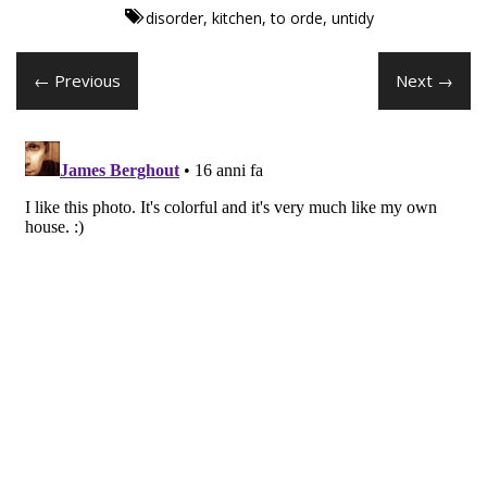
disorder
,
kitchen
,
to orde
,
untidy
← Previous
Next →